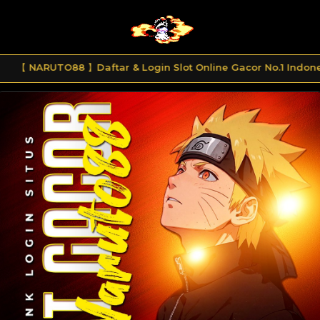
ARUTO88 】Daftar & Login Slot Online Gacor No.1 Indonesia ⚡️ 